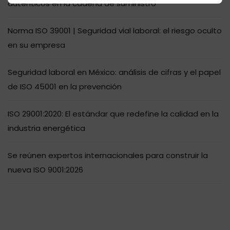
auténticos en la cadena de suministro
Norma ISO 39001 | Seguridad vial laboral: el riesgo oculto
en su empresa
Seguridad laboral en México: análisis de cifras y el papel
de ISO 45001 en la prevención
ISO 29001:2020: El estándar que redefine la calidad en la
industria energética
Se reúnen expertos internacionales para construir la
nueva ISO 9001:2026