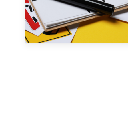
Sucrí
Recibe not
tendremos 
relevante.
Cerrar