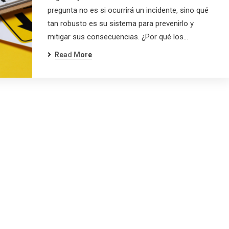
pregunta no es si ocurrirá un incidente, sino qué
tan robusto es su sistema para prevenirlo y
mitigar sus consecuencias. ¿Por qué los…
bete al newsletter
Read More
icias de nuestros próximos webinars que
disponibles, así como información